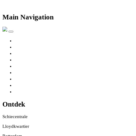
Skip to content
Main Navigation
Gebouwen
Locatie
Ondernemers
Nieuws
Historie
Contact
Contact
info@schiecentrale.nl
+31 (0)10 888 88 88
Ontdek
Schiecentrale
Lloydkwartier
Rotterdam